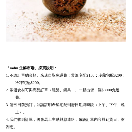
「
mdm
生鮮市場」採買說明：
1.
不論訂單總金額。來店自取免運費；常溫宅配
$150
；冷藏宅配
$200
；
冷凍宅配
$200
。
2.
常溫食材可與商品訂單（碗盤、鍋具…）一起出貨，滿
$3000
免運
費。
3.
請五日前預訂，並請註明希望宅配到府日期與時段（上午、下午、晚
上）。
4.
我們收到訂單，將會馬上主動與您連絡，確認訂單內容與到貨日，謝
謝您。