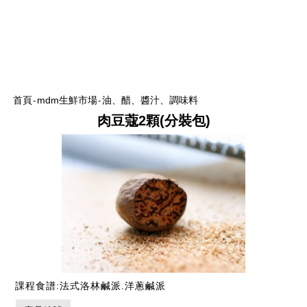
首頁
-
mdm生鮮市場
-
油、醋、醬汁、調味料
肉豆蔻2顆(分裝包)
課程食譜:法式洛林鹹派.洋蔥鹹派