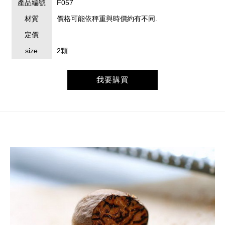
產品編號
F057
材質
價格可能依秤重與時價約有不同.
定價
size
2顆
我要購買