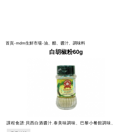
首頁
-
mdm生鮮市場
-
油、醋、醬汁、調味料
白胡椒粉60g
課程食譜:貝西白酒醬汁.泰美味調味、巴黎小餐館調味、