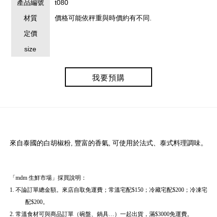
產品編號
t080
材質
價格可能依秤重與時價約有不同.
定價
size
我要預購
來自泰國的白胡椒粉, 豐富的香氣, 可使用於法式、泰式料理調味。
「
mdm
生鮮市場」採買說明：
1.
不論訂單總金額。來店自取免運費；常溫宅配
$150
；冷藏宅配
$200
；冷凍宅
配
$200
。
2.
常溫食材可與商品訂單（碗盤、鍋具…）一起出貨，滿
$3000
免運費。