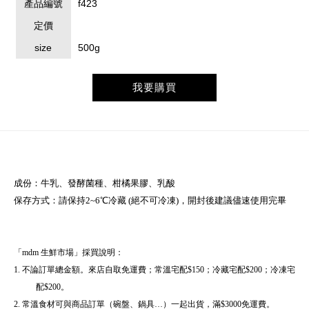
產品編號
f423
定價
size
500g
我要購買
成份：牛乳、發酵菌種、柑橘果膠、乳酸
保存方式：請保持2~6
℃冷藏 (絕不可冷凍)，開封後建議儘速使用完畢
「
mdm
生鮮市場」採買說明：
1.
不論訂單總金額。來店自取免運費；常溫宅配
$150
；冷藏宅配
$200
；冷凍宅
配
$200
。
2.
常溫食材可與商品訂單（碗盤、鍋具…）一起出貨，滿
$3000
免運費。