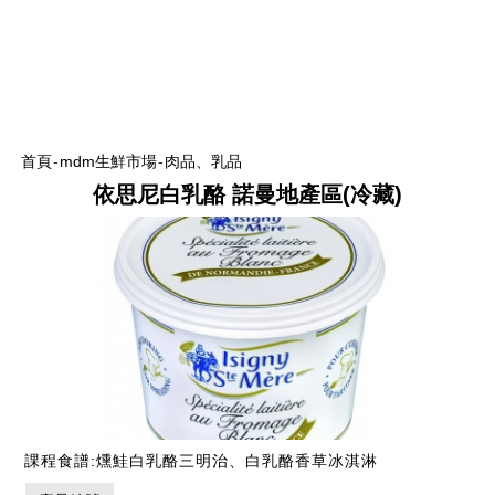
首頁
-
mdm生鮮市場
-
肉品、乳品
依思尼白乳酪 諾曼地產區(冷藏)
課程食譜:燻鮭白乳酪三明治、白乳酪香草冰淇淋