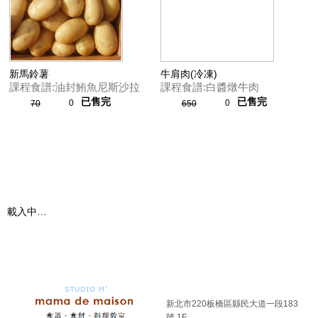
新馬鈴薯
牛肩肉(冷凍)
課程食譜:油封鮪魚尼斯沙拉
課程食譜:白醬燉牛肉
已售完
已售完
0
0
70
650
載入中…
新北市220板橋區縣民大道一段183
號 1F