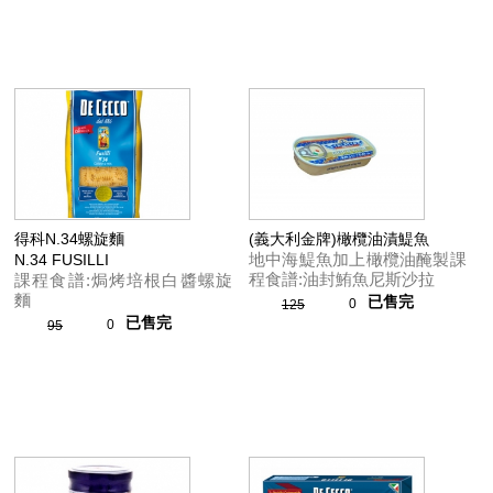
得科N.34螺旋麵
(義大利金牌)橄欖油漬鯷魚
地中海鯷魚加上橄欖油醃製課
N.34 FUSILLI
程食譜:油封鮪魚尼斯沙拉
課程食譜:焗烤培根白醬螺旋
麵
已售完
0
125
已售完
0
95