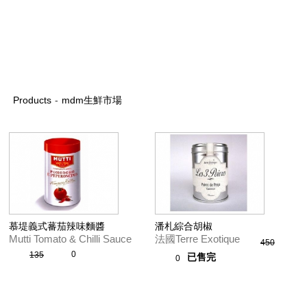
Products
-
mdm生鮮市場
慕堤義式蕃茄辣味麵醬
潘札綜合胡椒
Mutti Tomato & Chilli Sauce
法國Terre Exotique
450
0
135
已售完
0