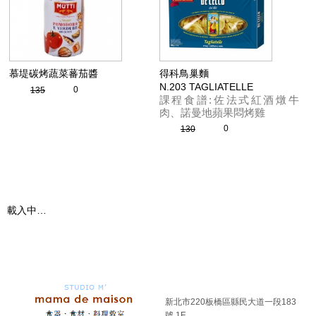
慕堤碳烤蔬菜蕃茄醬
得科鳥巢麵
N.203 TAGLIATELLE
0
135
課程食譜:佐法式紅酒燉牛
肉、諾曼地蘋果悶烤雞
0
130
載入中…
新北市220板橋區縣民大道一段183
號 1F