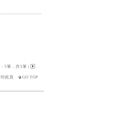
 1 - 5筆，共5筆 |
列印此頁
GO TOP