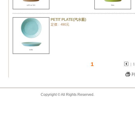
PETIT PLATE(汽水藍)
定價﹕490元
1
|
Copyright © All Rights Reserved.