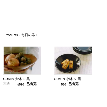
Products
-
毎日の器 1
CUMIN 大缽 L/ 黑
CUMIN 小缽 S /黑
大碗
已售完
已售完
1530
550