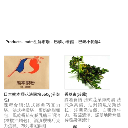
Products
-
mdm生鮮市場
-
巴黎小餐館
-
巴黎小餐館4
日本熊本櫻花法國粉550g(分裝
香草束(冷藏)
課程食譜:法式蔬菜燉肉湯.法
包)
式魚高湯、油封鮪魚尼斯沙
課程食譜:法式經典巧克力
拉、洋蔥奶油飯、白醬燉牛
塔、法式檸檬塔、蛋奶餡甜麵
肉、蕃茄濃湯、諾曼地悶烤雞
包、風乾番茄火腿乳酪三明治
佐蘋果酒醬汁
(橄欖油麵包)、酒漬櫻桃巧克
力蛋糕、布列塔尼酥餅
0
80