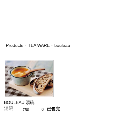
Products
-
TEA WARE
-
bouleau
BOULEAU 湯碗
湯碗
已售完
0
750