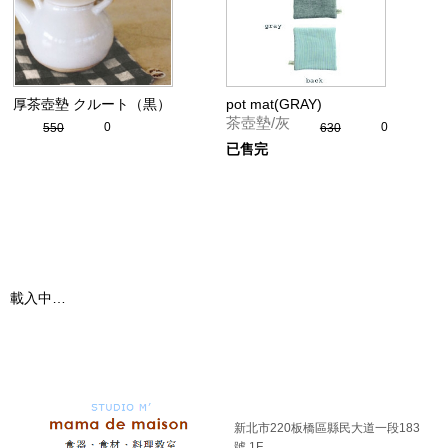
厚茶壺墊 クルート（黒）
pot mat(GRAY)
茶壺墊/灰
0
0
550
630
已售完
載入中…
新北市220板橋區縣民大道一段183
號 1F