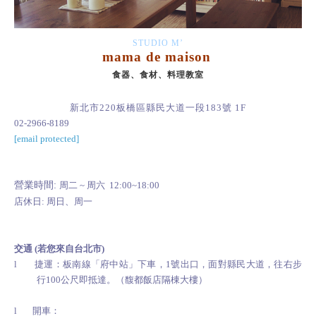
STUDIO M’
mama de maison
食器、食材、料理教室
新北市220板橋區縣民大道一段
183
號
1F
02-2966-8189
[email protected]
.
營業時間:
周二
~
周六
12:00~18:00
店休日:
周日
、
周一
交通
(
若您來自台北市
)
l
捷運：板南線「府中站」下車，
1
號出口，面對縣民大道，往右步
行100公尺
即抵達。（馥都飯店隔棟大樓）
.
l
開車：