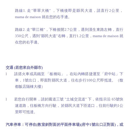
路線
1.
走
"
華翠大橋
"
，下橋後即是縣民大道，請直行2
公里，
mama de maison
就在您的右手邊。
路線
2.
走
"
華江橋
"
，下橋後開
2.7
公里，遇到漢生東路左轉，直行
350公尺，遇到"縣民大道"右轉，直行1.2
公里，
mama de maison
就
在您的右手邊。
.
.
交通
(
若您來自外縣市
)
.
l
請搭火車或高鐵至
「板橋站」，
在站內轉搭捷運至「府中站」下
車，
1
號出口，即面對縣民大道，往右步行100公尺
即抵達。（馥
都飯店隔棟大樓）
l
若您自行開車，請於國道三號
"
土城交流道
"
下，依指示沿 65號快
速道路，往板橋方向行駛，
於縣民大道下匝道口，往前行駛約1公
里即可抵達。
.
汽車停車：可停在(教室斜對面的平面停車場)(府中1號出口正對面)，或