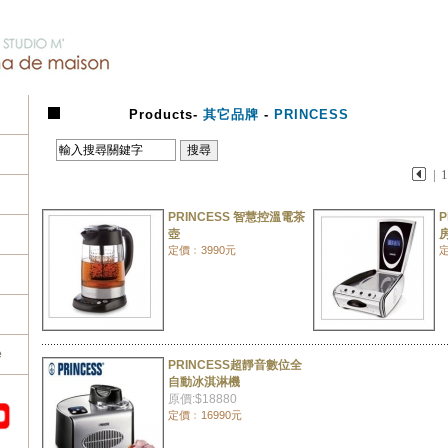
Products
-
其它品牌
-
PRINCESS
|
PRINCESS 智慧控溫電茶
P
壺
定價﹕3990元
定
e
PRINCESS超靜音數位全
自動冰淇淋機
原價:$18880
定價﹕16990元