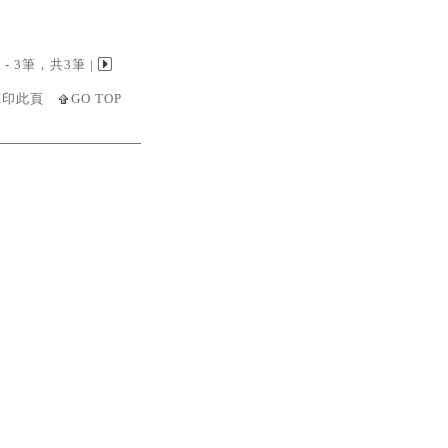
 1 - 3筆，共3筆 |
列印此頁
GO TOP