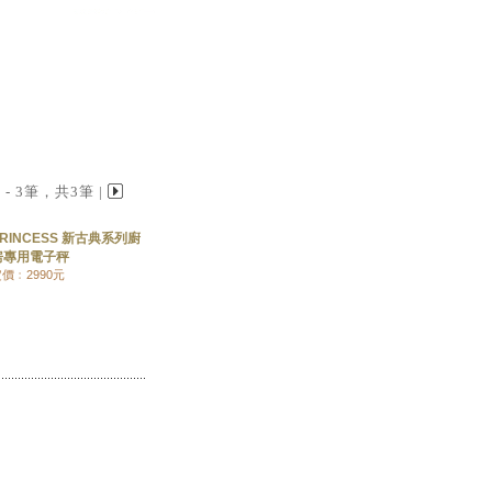
 1 - 3筆，共3筆 |
RINCESS 新古典系列廚
房專用電子秤
價﹕2990元