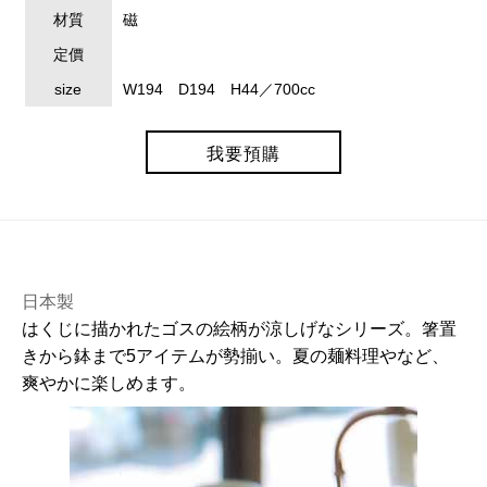
材質
磁
定價
size
W194 D194 H44／700cc
我要預購
日本製
はくじに描かれたゴスの絵柄が涼しげなシリーズ。箸置
きから鉢まで5アイテムが勢揃い。夏の麺料理やなど、
爽やかに楽しめます。