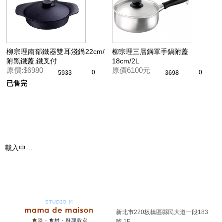
柳宗理南部鐵器雙耳淺鍋22cm/
柳宗理三層鋼單手鍋附蓋
附黑鐵蓋.鐵叉付
18cm/2L
原價:$6980
原價6100元
0
0
5933
3698
已售完
載入中…
新北市220板橋區縣民大道一段183
號 1F