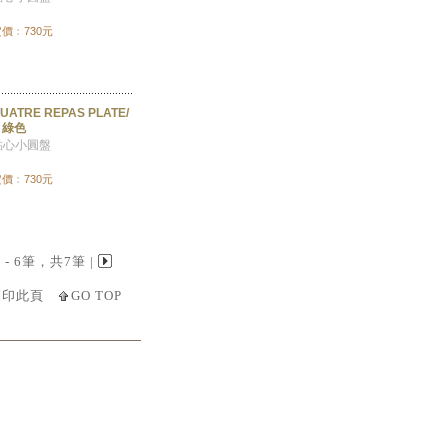
價﹕730元
UATRE REPAS PLATE/
 綠色
點心小圓盤
價﹕730元
 1 - 6筆，共7筆 |
列印此頁
GO TOP