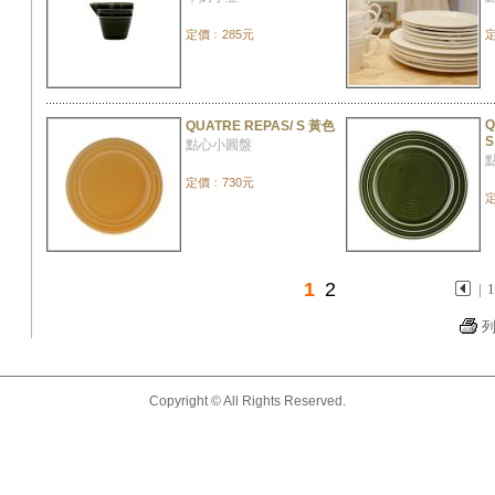
定價﹕285元
定
Q
QUATRE REPAS/ S 黃色
S
點心小圓盤
定價﹕730元
定
1
2
|
Copyright © All Rights Reserved.