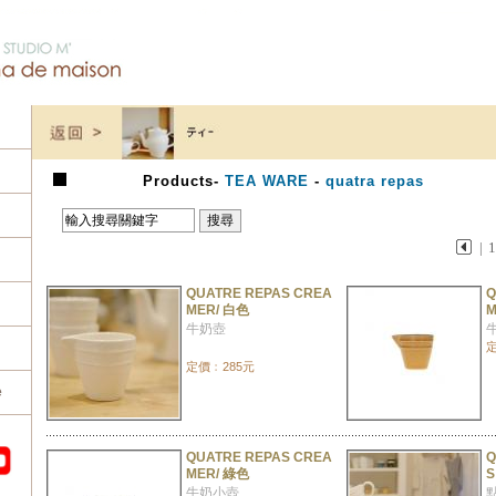
Products
-
TEA WARE
-
quatra repas
|
QUATRE REPAS CREA
Q
MER/ 白色
M
牛奶壺
定
定價﹕285元
e
QUATRE REPAS CREA
Q
MER/ 綠色
S
牛奶小壺